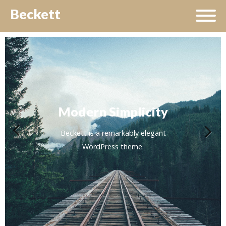
Beckett
Agencies &
Modern Simplicity
Portfolios
Beckett is a remarkably elegant
Beckett is a WordPress theme
WordPress theme.
Previous
Next
with versatility.