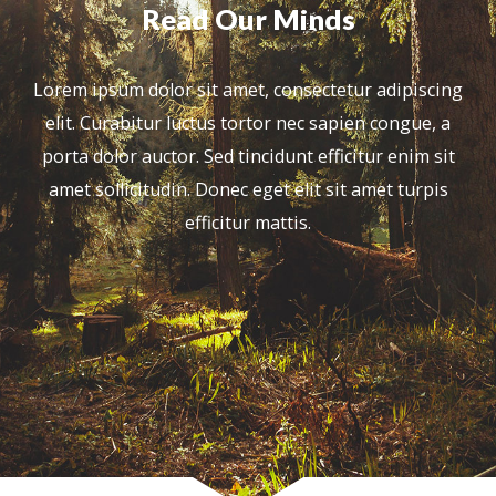
Read Our Minds
Lorem ipsum dolor sit amet, consectetur adipiscing
elit. Curabitur luctus tortor nec sapien congue, a
porta dolor auctor. Sed tincidunt efficitur enim sit
amet sollicitudin. Donec eget elit sit amet turpis
efficitur mattis.