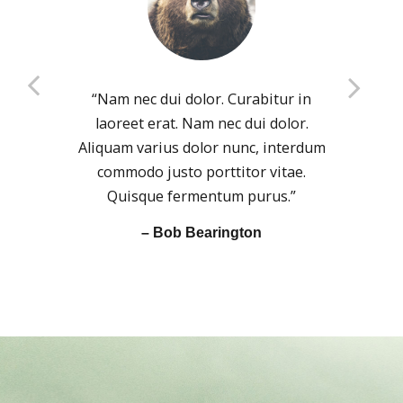
“Nam nec dui dolor. Curabitur in
Previous
laoreet erat. Nam nec dui dolor.
Next
Aliquam varius dolor nunc, interdum
commodo justo porttitor vitae.
Quisque fermentum purus.”
– Bob Bearington
– Brian Johnson
– Kelly Jones