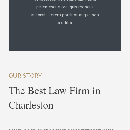
pellentesque orci quis rhoncus
suscipit. Lorem porttitor augue non
porttitor.
OUR STORY
The Best Law Firm in
Charleston