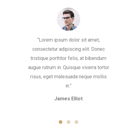
“Lorem ipsum dolor sit amet,
“Donec 
consectetur adipiscing elit. Donec
bibendu
tristique porttitor felis, at bibendum
viverra 
augue rutrum in. Quisque viverra tortor
neque mo
risus, eget malesuada neque mollis
sit amet,
in.”
James Elliot