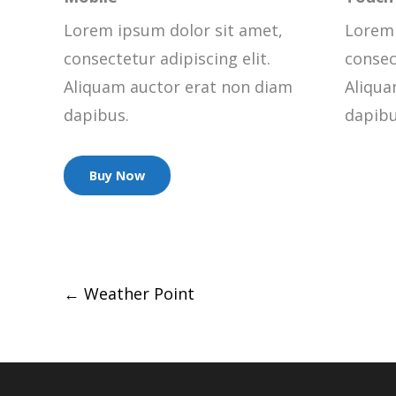
Lorem ipsum dolor sit amet,
Lorem 
consectetur adipiscing elit.
consect
Aliquam auctor erat non diam
Aliqua
dapibus.
dapibu
Buy Now
Post
←
Weather Point
navigation