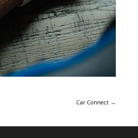
Car Connect
→