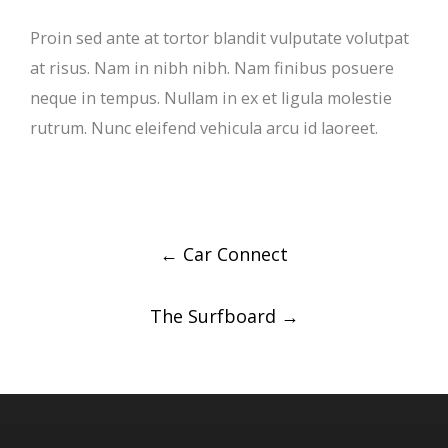
Proin sed ante at tortor blandit vulputate volutpat
at risus. Nam in nibh nibh. Nam finibus posuere
neque in tempus. Nullam in ex et ligula molestie
rutrum. Nunc eleifend vehicula arcu id laoreet.
Post
←
Car Connect
navigation
The Surfboard
→