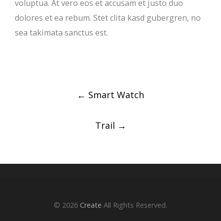
voluptua. At vero eos et accusam et justo duo
dolores et ea rebum. Stet clita kasd gubergren, no
sea takimata sanctus est.
Post
←
Smart Watch
navigation
Trail
→
© 2026
Create
All Rights Reserved.