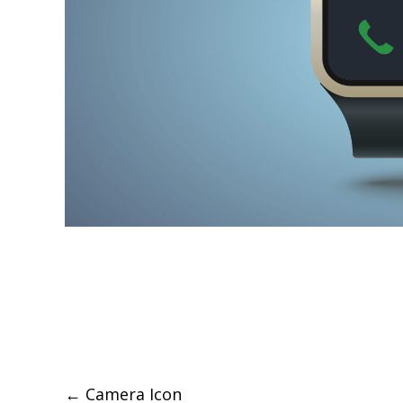
Post
←
Camera Icon